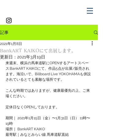
記事
2021年1月8日
BankART KAIKOにて出展します。
更新日：
2021年3月19日
来週末、横浜の馬車道駅にOPENするアートスペー
ス:BankART KAIKOにて、作品5点が出展/販売され
ます。海沿いで、Billboard Live YOKOHAMAも併設
されているとても素敵な場所です。
こんな時期ではありますが、健康最優先の上、ご来
場ください。
定休日なくOPENしております。
期間｜ 2021年1月15日（金）〜1月31日（日） 11時〜
19時
場所｜ BankART KAIKO
最寄駅｜みなとみらい線 馬車道駅直結