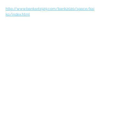
http://www.bankart1929.com/bank2020/space/kai
ko/index.html