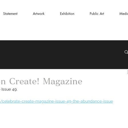
Statement
Artwork
Exhibition
Public Art
Medi
on Create! Magazine
 Issue 49.
/celebrate-create-magazine-issue-49-the-abundance-issue