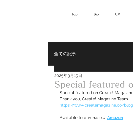
Top
Bio
CV
全ての記事
2025年3月15日
Special featured 
Special featured on Create! Magazine
Thank you, Create! Magazine Team
https://www.createmagazine.co/blog
Available to purchase→ 
Amazon