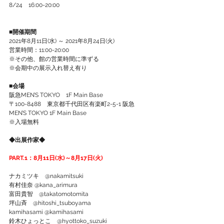
8/24　16:00-20:00 
■開催期間
2021年8月11日(水) ～ 2021年8月24日(火) 
営業時間：11:00-20:00　 
※その他、館の営業時間に準ずる 
※会期中の展示入れ替え有り 
■会場
阪急MEN’S TOKYO　1F Main Base 
〒100-8488　東京都千代田区有楽町2-5-1 阪急
MEN’S TOKYO 1F Main Base 
※入場無料 
◆出展作家◆
PART.1：8月11日(水)～8月17日(火) 
ナカミツキ　@nakamitsuki  
有村佳奈 @kana_arimura  
富田貴智　@takatomotomita  
坪山斉　@hitoshi_tsuboyama  
kamihasami @kamihasami  
鈴木ひょっとこ　@hyottoko_suzuki  