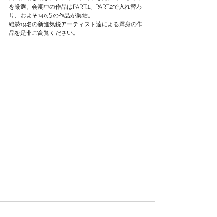
を厳選。会期中の作品はPART.1、PART.2で入れ替わ
り、およそ140点の作品が集結。 
総勢19名の新進気鋭アーティスト達による渾身の作
品を是非ご高覧ください。 