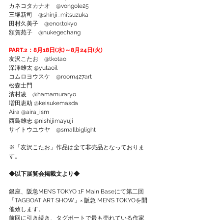
カネコタカナオ　@vongole25  
三塚新司　@shinji_mitsuzuka  
田村久美子　@enor.tokyo  
額賀苑子　@nukegechang  
PART.2：8月18日(水)～8月24日(火) 
友沢こたお　@tkotao  
深澤雄太 @yutaoil  
コムロヨウスケ　@room427art  
松森士門   
濱村凌　@hamamuraryo  
増田恵助 @keisukemasda  
Aira @aira_ism  
西島雄志 @nishijimayuji  
サイトウユウヤ　@smallbiglight  
※「友沢こたお」作品は全て非売品となっておりま
す。 
◆以下展覧会掲載文より◆ 
銀座、阪急MEN’S TOKYO 1F Main Baseにて第二回
「TAGBOAT ART SHOW」× 阪急 MEN’S TOKYOを開
催致します。 
前回に引き続き、タグボートで最も売れている作家