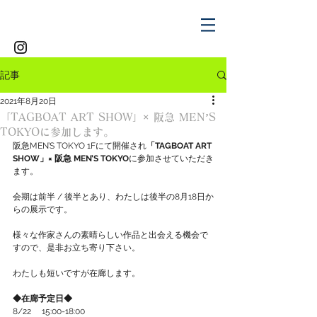
記事
2021年8月20日
「TAGBOAT ART SHOW」× 阪急 MEN’S
TOKYOに参加します。
阪急MEN’S TOKYO 1Fにて開催され
「TAGBOAT ART 
SHOW」× 阪急 MEN’S TOKYO
に参加させていただき
ます。 
会期は前半 / 後半とあり、わたしは後半の8月18日か
らの展示です。 
様々な作家さんの素晴らしい作品と出会える機会で
すので、是非お立ち寄り下さい。 
わたしも短いですが在廊します。 
◆在廊予定日◆ 
8/22 　15:00-18:00 